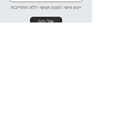
ייעוץ אישי | מענה אנושי | ללא התחייבות
שליחה
זמינים עבורכם גם בוואטסאפ!
054-4969106