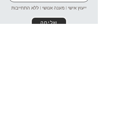
ייעוץ אישי | מענה אנושי | ללא התחייבות
שליחה
זמינים עבורכם גם בוואטסאפ!
054-4969106