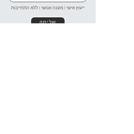
ייעוץ אישי | מענה אנושי | ללא התחייבות
שליחה
זמינים עבורכם גם בוואטסאפ!
054-4969106