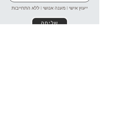
ייעוץ אישי | מענה אנושי | ללא התחייבות
שליחה
זמינים עבורכם גם בוואטסאפ!
054-4969106