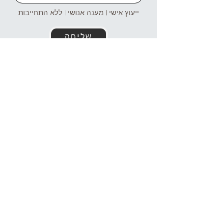
ייעוץ אישי | מענה אנושי | ללא התחייבות
שליחה
זמינים עבורכם גם בוואטסאפ!
054-4969106