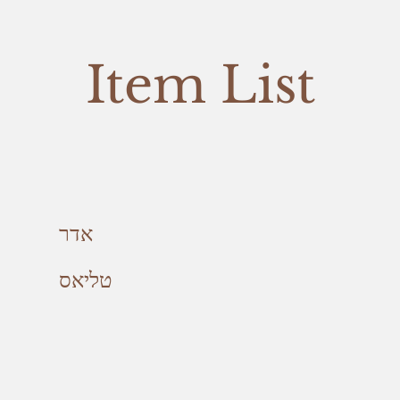
Item List
אדר
טליאס