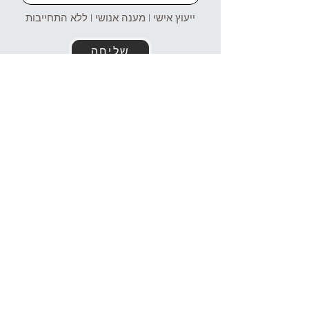
ייעוץ אישי | מענה אנושי | ללא התחייבות
שליחה
זמינים עבורכם גם בוואטסאפ!
054-4969106