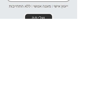
ייעוץ אישי | מענה אנושי | ללא התחייבות
שליחה
זמינים עבורכם גם בוואטסאפ!
054-4969106