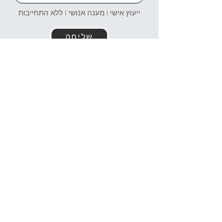
ייעוץ אישי | מענה אנושי | ללא התחייבות
שליחה
זמינים עבורכם גם בוואטסאפ!
054-4969106